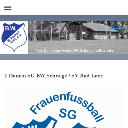
Mein Dorf, mein Verein - BW Schwege soll es sein
1.Damen SG BW Schwege / SV Bad Laer