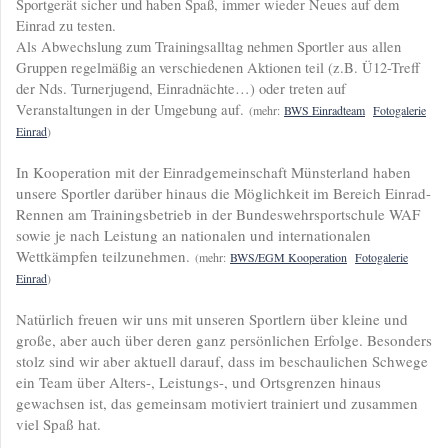
Sportgerät sicher und haben Spaß, immer wieder Neues auf dem
Einrad zu testen.
Als Abwechslung zum Trainingsalltag nehmen Sportler aus allen
Gruppen regelmäßig an verschiedenen Aktionen teil (z.B. Ü12-Treff
der Nds. Turnerjugend, Einradnächte…) oder treten auf
Veranstaltungen in der Umgebung auf.
(mehr:
BWS Einradteam
Fotogalerie
Einrad
)
In Kooperation mit der Einradgemeinschaft Münsterland haben
unsere Sportler darüber hinaus die Möglichkeit im Bereich Einrad-
Rennen am Trainingsbetrieb in der Bundeswehrsportschule WAF
sowie je nach Leistung an nationalen und internationalen
Wettkämpfen teilzunehmen.
(mehr:
BWS/EGM Kooperation
Fotogalerie
Einrad
)
Natürlich freuen wir uns mit unseren Sportlern über kleine und
große, aber auch über deren ganz persönlichen Erfolge. Besonders
stolz sind wir aber aktuell darauf, dass im beschaulichen Schwege
ein Team über Alters-, Leistungs-, und Ortsgrenzen hinaus
gewachsen ist, das gemeinsam motiviert trainiert und zusammen
viel Spaß hat.